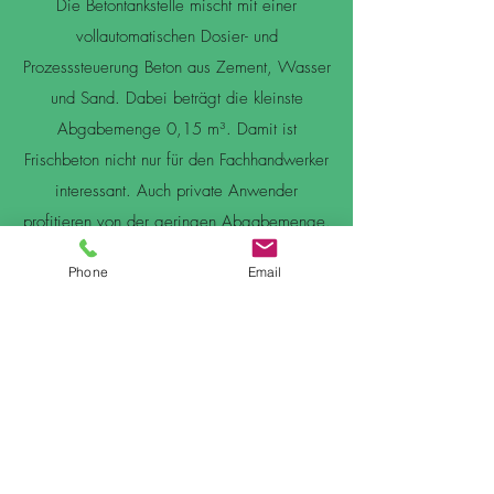
Die Betontankstelle mischt mit einer
vollautomatischen Dosier- und
Prozesssteuerung Beton aus Zement, Wasser
und Sand. Dabei beträgt die kleinste
Abgabemenge 0,15 m³. Damit ist
Frischbeton nicht nur für den Fachhandwerker
interessant. Auch private Anwender
profitieren von der geringen Abgabemenge.
Anwendung für den Frischbeton:
Phone
Email
Der Frischbeton aus der Betontankstelle ist für
unbewehrte, nicht-konstruktive
Baumaßnahmen im Garten- und
Landschaftsbau, Straßen- und Tiefbau
geeignet. Typische Anwendungen sind das
Setzen von Randsteinen und Palisaden,
Pflasterarbeiten, leichte Fundamente für Zaun-