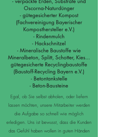
- verpackte Erden, Substrate und
Oscorna-Naturdünger
- gütegesicherter Kompost
(Fachvereinigung Bayerischer
Komposthersteller e.V.)
- Rindenmulch
- Hackschnitzel
- Mineralische Baustoffe wie
Mineralbeton, Splitt, Schotter, Kies...
gütegesicherte Recyclingbaustoffe
(Baustoff-Recycling Bayern e.V.)
- Betontankstelle
- Beton-Bausteine
Egal, ob Sie selbst abholen, oder liefern
lassen möchten, unsere Mitarbeiter werden
die Aufgabe so schnell wie möglich
erledigen. Uns ist bewusst, dass die Kunden
das Gefühl haben wollen in guten Händen