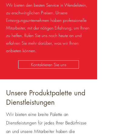
Wir bieten den besten Service in Wendelstein,
zu erschwinglichen Preisen. Unsere
Entsorgungsunternehmen haben professionelle
Mitarbeiter, mit der nötigen Erfahrung, um Ihnen
zu helfen. Rufen Sie uns noch heute an und
erfahren Sie mehr darüber, was wir Ihnen
anbieten können.
Kontaktieren Sie uns
Unsere Produktpalette und
Dienstleistungen
Wir bieten eine breite Palette an
Dienstleistungen für jedes Ihrer Bedürfnisse
an und unsere Mitarbeiter haben die