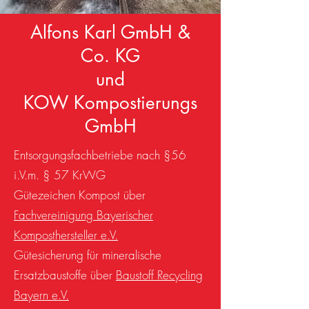
Alfons Karl GmbH &
Co. KG
und
KOW Kompostierungs
GmbH
Entsorgungsfachbetriebe nach §56
i.V.m. § 57 KrWG
Gütezeichen Kompost über
Fachvereinigung Bayerischer
Komposthersteller e.V.
Gütesicherung für mineralische
Ersatzbaustoffe über
Baustoff Recycling
Bayern e.V.