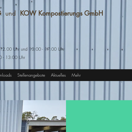
KG
und
KOW Kompostierungs GmbH
g 1a
tein
- 12.00 Uhr und 13:00 - 17:00 Uhr
 - 13:00 Uhr
nloads
Stellenangebote
Aktuelles
Mehr