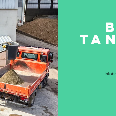
TA
Infob