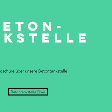
BETON-
NKSTELLE
roschüre über unsere Betontankstelle
Betontankstelle Flyer