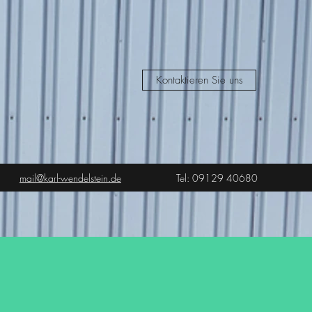
Kontaktieren Sie uns
mail@karl-wendelstein.de
Tel: 09129 40680