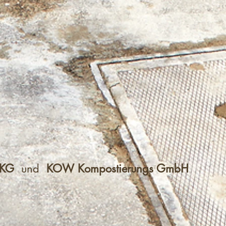
. KG
und
KOW Kompostierungs GmbH
g 1a
stein