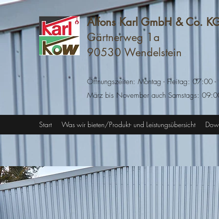
Alfons Karl GmbH & Co. 
Gärtnerwe
90530 Wendels
Öffnungszeiten: Montag - Freitag: 07:00 
März bis November auch Samstags: 09:00
Start
Was wir bieten/Produkt- und Leistungsübersicht
Dow