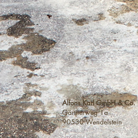
Alfons Karl GmbH & Co
Gärtnerwe
90530 Wendel